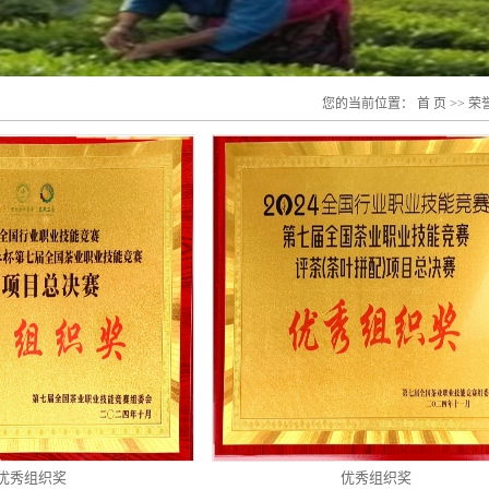
您的当前位置：
首 页
>>
荣
优秀组织奖
优秀组织奖