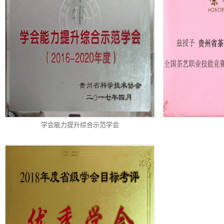
学会能力提升综合示范学会