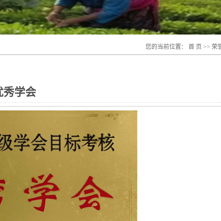
您的当前位置：
首 页
>>
荣
优秀学会