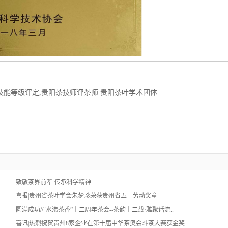
技能等级评定,贵阳茶技师评茶师 贵阳茶叶学术团体
致敬茶界前辈·传承科学精神
喜报|贵州省茶叶学会朱梦珍荣获贵州省五一劳动奖章
圆满成功//"水沸茶香”十二周年茶会--茶韵十二载·雅聚话流..
喜讯|热烈祝贺贵州8家企业在第十届中华茶奥会斗茶大赛获金奖