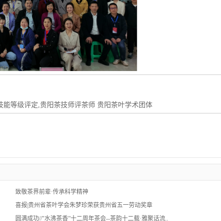
技能等级评定,贵阳茶技师评茶师 贵阳茶叶学术团体
致敬茶界前辈·传承科学精神
喜报|贵州省茶叶学会朱梦珍荣获贵州省五一劳动奖章
圆满成功//"水沸茶香”十二周年茶会--茶韵十二载·雅聚话流..