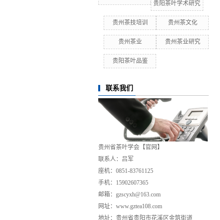
贵阳茶叶学术研究
贵州茶技培训
贵州茶文化
贵州茶业
贵州茶业研究
贵阳茶叶品鉴
联系我们
贵州省茶叶学会【官网】
联系人：吕军
座机：0851-83761125
手机：15902607365
邮箱：gzscyxh@163.com
网址：www.gztea108.com
地址：贵州省贵阳市花溪区金筑街道