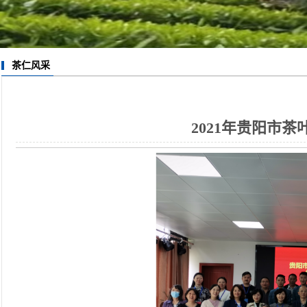
茶仁风采
2021年贵阳市