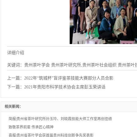
详细介绍
关键词：
贵州茶叶学会 贵州茶叶研究所,贵州茶叶社会组织 贵州茶叶
上一篇：
2022年“筑城杯”盲评鉴茶技能大赛部分人员合影
下一篇：
2021年贵阳市科学技术协会主席彭玉荣讲话
相关新闻：
简报|贵州省茶叶研究所孙玉玲、刘晓霞技能大师工作室再创佳绩
致敬茶界前辈 传承匠心精神
喜报|贵州省茶叶学会获首届贵州科技创新争先奖表彰