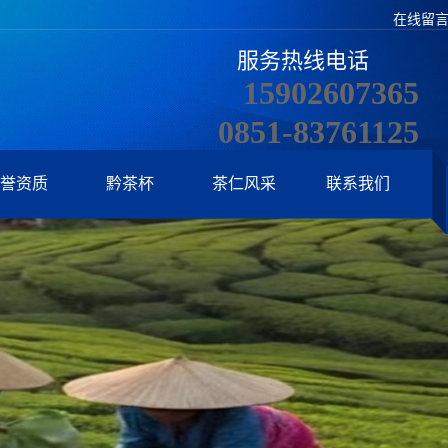
在线留
服务热线电话
15902607365
0851-83761125
誉资质
黔茶杯
茶仁风采
联系我们